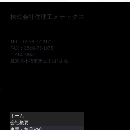
株式会社住理工メテックス
TEL：0568-77-3171
FAX：0568-73-1375
〒485-0831
愛知県小牧市東三丁目1番地
ク
ホーム
会社概要
事業・製品紹介