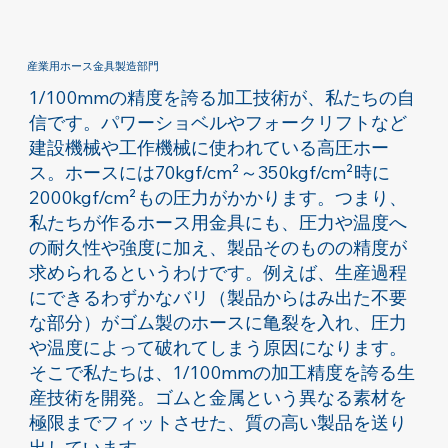
産業用ホース金具製造部門
1/100mmの精度を誇る加工技術が、私たちの自
信です。パワーショベルやフォークリフトなど
建設機械や工作機械に使われている高圧ホー
ス。ホースには70kgf/cm²～350kgf/cm²時に
2000kgf/cm²もの圧力がかかります。つまり、
私たちが作るホース用金具にも、圧力や温度へ
の耐久性や強度に加え、製品そのものの精度が
求められるというわけです。例えば、生産過程
にできるわずかなバリ（製品からはみ出た不要
な部分）がゴム製のホースに亀裂を入れ、圧力
や温度によって破れてしまう原因になります。
そこで私たちは、1/100mmの加工精度を誇る生
産技術を開発。ゴムと金属という異なる素材を
極限までフィットさせた、質の高い製品を送り
出しています。