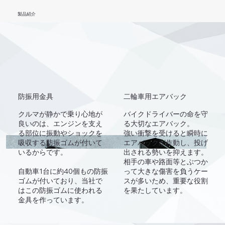
製品紹介
防振用金具
二輪車用エアバック
バイクドライバーの命を守
クルマが静かで乗り心地が
る大切なエアバック。
良いのは、エンジンを支え
強い衝撃を受けると瞬時に
る部位に振動やショックを
エアバックが作動し、投げ
吸収する防振ゴムが付いて
出される勢いを抑えます。
いるからです。
相手の車や路面等とぶつか
って大きな傷害を負うケー
自動車1台に約40個もの防振
スが多いため、重要な役割
ゴムが付いており、当社で
を果たしています。
はこの防振ゴムに使われる
金具を作っています。